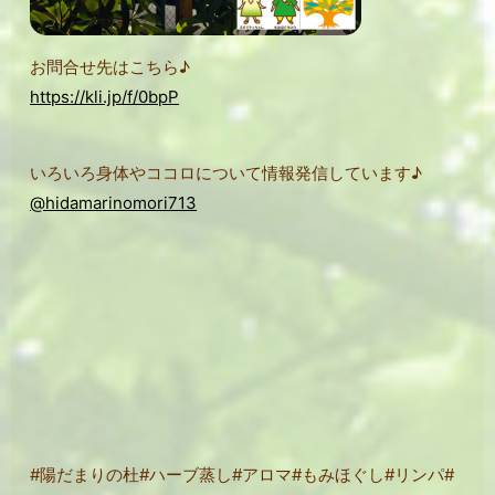
お問合せ先はこちら♪
https://kli.jp/f/0bpP
いろいろ身体やココロについて情報発信しています♪
@hidamarinomori713
#
陽だまりの杜
#
ハーブ蒸し
#
アロマ
#
もみほぐし
#
リンパ
#