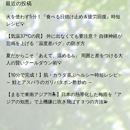
火を使わず5分！『食べる日焼け止め＆疲労回復』時短
レシピ💡
【気温37℃の罠】 外に出なくても要注意？ 自律神経が
悲鳴を上げる「温度差バグ」の防ぎ方
夏だからこそ「あえて、温める♨️」 周囲と差をつける大
人の賢いクールダウン術💡
【10分で完成！】肌・カラダ喜ぶヘルシー時短レシピ✨
～ 鮭とアスパラのガリバタポン酢炒め ～
【まるで東南アジア?!🏝️】日本の熱帯化した梅雨を『ア
ジアの知恵』で上機嫌に吹き飛ばす３つの方法💫