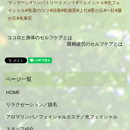
マッサージ
#
リンパトリートメント
#
フェイシャル
#
光フェ
イシャル
#
首肩のコリ
#
頭痛
#
乾燥肌
#
上社
#
星が丘
#
一社
#
藤
が丘
#名東区
ココロと身体のセルフケアとは
眼精疲労のセルフケアとは
HOME
リラクゼーション／脱毛
アロマリンパ／フェイシャルエステ／光フェイシャル
スタッフ紹介